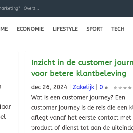
arketing? | Overz...
ME
ECONOMIE
LIFESTYLE
SPORT
TECH
Inzicht in de customer jour
voor betere klantbeleving
n
dec 26, 2024
|
Zakelijk
|
0
|
Wat is een customer journey? Een
Maar
customer journey is de reis die een k
pel
aflegt vanaf het eerste contact met
product of dienst tot aan de uiteinde